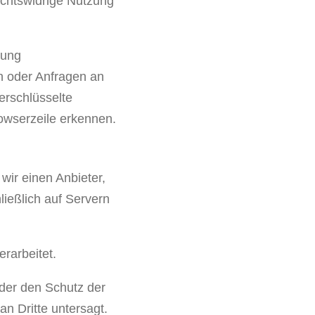
rechtswidrige Nutzung
gung
n oder Anfragen an
erschlüsselte
rowserzeile erkennen.
wir einen Anbieter,
ießlich auf Servern
rarbeitet.
 der den Schutz der
n Dritte untersagt.