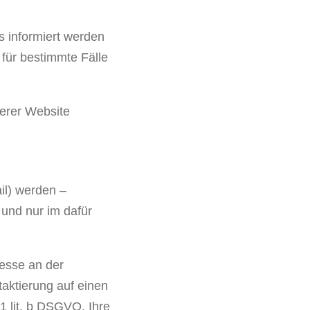
s informiert werden
für bestimmte Fälle
serer Website
il) werden –
und nur im dafür
resse an der
taktierung auf einen
 1 lit. b DSGVO. Ihre